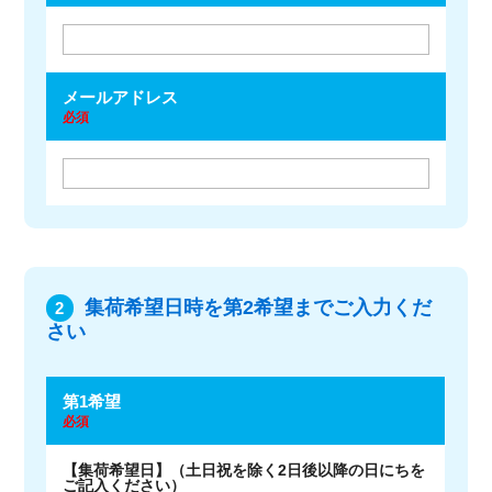
メールアドレス
必須
集荷希望日時を第2希望までご入力くだ
2
さい
第1希望
必須