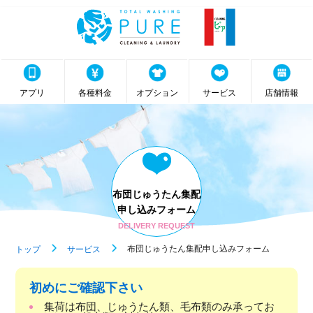
アプリ
各種料金
オプション
サービス
店舗情報
布団じゅうたん
集配
申し込み
フォーム
DELIVERY REQUEST
布団じゅうたん集配申し込みフォーム
トップ
サービス
初めにご確認下さい
集荷は布団、じゅうたん類、毛布類のみ承ってお